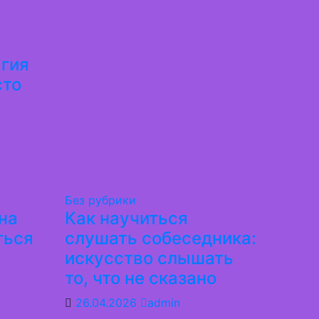
агия
сто
Без рубрики
на
Как научиться
ться
слушать собеседника:
искусство слышать
то, что не сказано
26.04.2026
admin