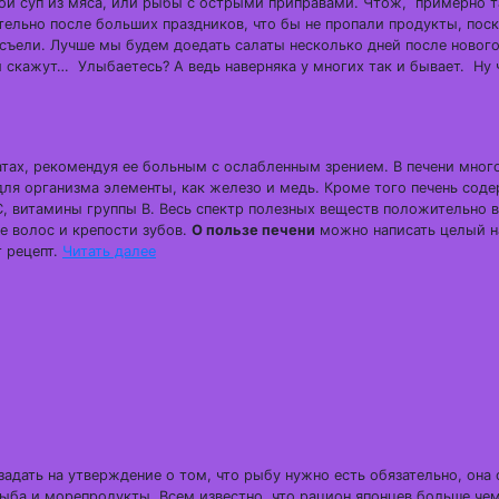
той суп из мяса, или рыбы с острыми приправами. Чтож, примерно т
ительно после больших праздников, что бы не пропали продукты, пос
 съели. Лучше мы будем доедать салаты несколько дней после новог
и скажут… Улыбаетесь? А ведь наверняка у многих так и бывает. Ну 
тах, рекомендуя ее больным с ослабленным зрением. В печени мног
ля организма элементы, как железо и медь. Кроме того печень сод
С, витамины группы В. Весь спектр полезных веществ положительно в
те волос и крепости зубов.
О пользе печени
можно написать целый н
т рецепт.
Читать далее
адать на утверждение о том, что рыбу нужно есть обязательно, она 
рыба и морепродукты. Всем известно, что рацион японцев больше чем