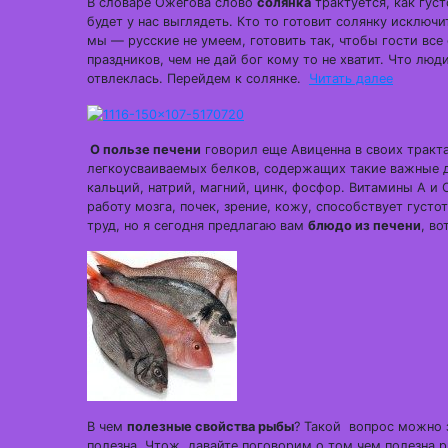
В словаре Ожегова слово
солянка
трактуется, как гус
будет у нас выглядеть. Кто то готовит солянку исключ
мы — русские не умеем, готовить так, чтобы гости все
праздников, чем не дай бог кому то не хватит. Что люд
отвлеклась. Перейдем к солянке.
Читать далее
О пользе печени
говорил еще Авиценна в своих тракта
легкоусваиваемых белков, содержащих такие важные д
кальций, натрий, магний, цинк, фосфор. Витамины А и 
работу мозга, почек, зрение, кожу, способствует густо
труд, но я сегодня предлагаю вам
блюдо из печени
, во
В чем
полезные свойства рыбы
? Такой вопрос можно з
полезна. Чтож, давайте поговорим о том чем полезна 