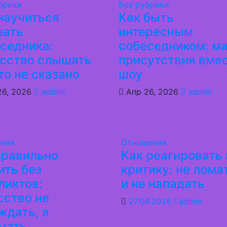
брики
Без рубрики
научиться
Как быть
шать
интересным
седника:
собеседником: м
усство слышать
присутствия вме
что не сказано
шоу
26, 2026
admin
Апр 26, 2026
admin
ния
Отношения
правильно
Как реагировать 
ить без
критику: не лома
ликтов:
и не нападать
сство не
27.04.2026
admin
ждать, а
мать