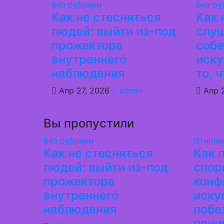
Без рубрики
Без ру
Как не стесняться
Как 
людей: выйти из-под
слу
прожектора
собе
внутреннего
иск
наблюдения
то, 
Апр 27, 2026
admin
Апр 
Вы пропустили
Без рубрики
Отноше
Как не стесняться
Как 
людей: выйти из-под
спор
прожектора
конф
внутреннего
иску
наблюдения
побе
пони