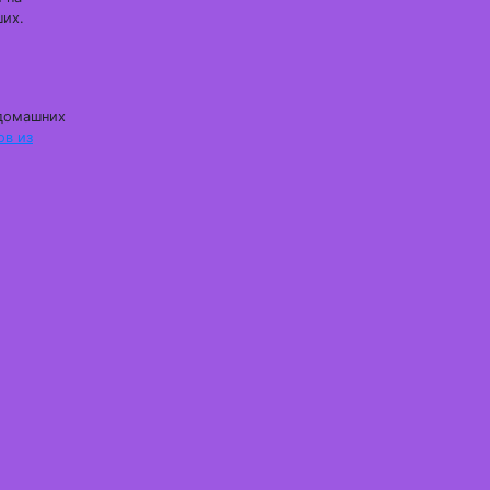
ших.
 домашних
ов из