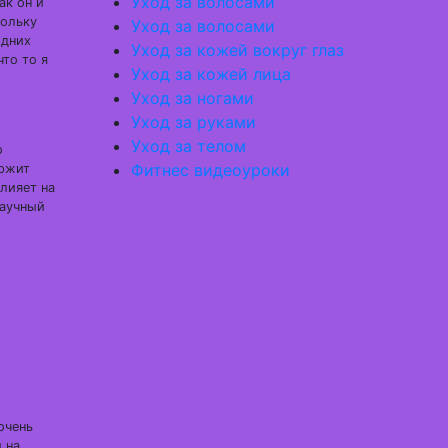
Уход за волосами
ак он и
кольку
Уход за волосами
одних
Уход за кожей вокруг глаз
что то я
Уход за кожей лица
Уход за ногами
Уход за руками
Уход за телом
о
Фитнес видеоуроки
ержит
лияет на
аучный
очень
 на