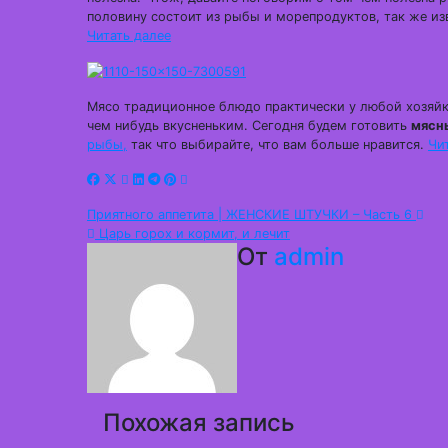
половину состоит из рыбы и морепродуктов, так же из
Читать далее
Мясо традиционное блюдо практически у любой хозяйки
чем нибудь вкусненьким. Сегодня будем готовить
мясн
рыбы,
так что выбирайте, что вам больше нравится.
Чи
Навигация
Приятного аппетита | ЖЕНСКИЕ ШТУЧКИ – Часть 6
Царь горох и кормит, и лечит
по
От
admin
записям
Похожая запись