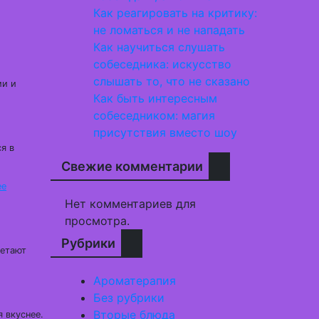
Как реагировать на критику:
не ломаться и не нападать
Как научиться слушать
собеседника: искусство
слышать то, что не сказано
ми и
Как быть интересным
собеседником: магия
присутствия вместо шоу
я в
Свежие комментарии
ее
Нет комментариев для
просмотра.
Рубрики
ретают
Ароматерапия
Без рубрики
Вторые блюда
я вкуснее.