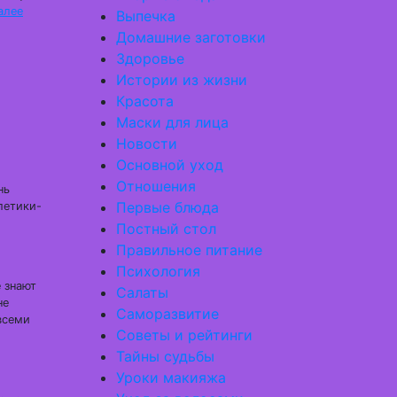
алее
Выпечка
Домашние заготовки
Здоровье
Истории из жизни
Красота
Маски для лица
Новости
Основной уход
Отношения
нь
Первые блюда
летики-
Постный стол
Правильное питание
Психология
 знают
Салаты
не
Саморазвитие
всеми
Советы и рейтинги
Тайны судьбы
Уроки макияжа