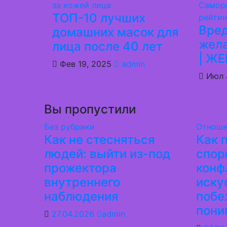
за кожей лица
Самор
ТОП-10 лучших
рейти
Вре
домашних масок для
жел
лица после 40 лет
| Ж
Фев 19, 2025
admin
Июл 
Вы пропустили
Без рубрики
Отноше
Как не стесняться
Как 
людей: выйти из-под
спор
прожектора
конф
внутреннего
иску
наблюдения
побе
пони
27.04.2026
admin