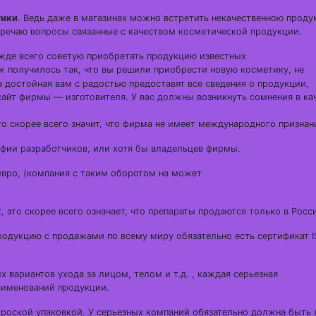
тики
. Ведь даже в магазинах можно встретить некачественною проду
тречаю вопросы связанные с качеством косметической продукции.
ежде всего советую приобретать продукцию известных
ж получилось так, что вы решили приобрести новую косметику, не
а достойная вам с радостью предоставят все сведения о продукции,
 сайт фирмы — изготовителя. У вас должны возникнуть сомнения в ка
это скорее всего значит, что фирма не имеет международного признан
рафии разработчиков, или хотя бы владельцев фирмы.
вро, (компания с таким оборотом на может
 это скорее всего означает, что препараты продаются только в Росс
родукцию с продажами по всему миру обязательно есть сертификат I
х вариантов ухода за лицом, телом и т.д. , каждая серьезная
аименований продукции.
броской упаковкой. У серьезных компаний обязательно должна быть 