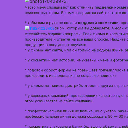
Часто меня спрашивают как отличить
подделки косме
неизвестных фирм. В комментариях на сайте я тоже вс
Чтобы вам в руки не попали
подделки косметики
, пр
фирм, которым вы доверяете. А если у
стесняйтесь задавать вопросы. Если фирма и косметик
производителе и ответят на все ваши опросы. Найдите
продукции в следующих случаях:
* у фирмы нет сайта, или он только на родном языке, 
* у косметики нет истории, не указаны имена и фотог
* годовой оборот фирмы не превышает полумиллиона е
производить исследования по созданию новинок)
* у фирмы нет списка дистрибьюторов в других странах,
* у серьезных компаний, производящих качественную п
этом указывается на сайте компании.
* профессиональная линия не велика, но с учетом разны
профессиональная линия должна содержать 50 — 60 н
* косметика упакована в банки большого объема, с не