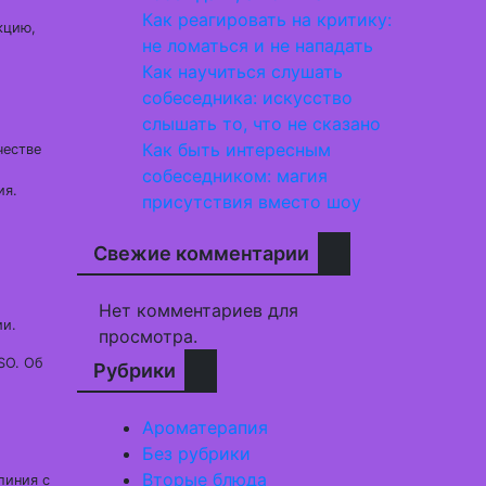
Как реагировать на критику:
кцию,
не ломаться и не нападать
Как научиться слушать
собеседника: искусство
слышать то, что не сказано
Как быть интересным
честве
собеседником: магия
ия.
присутствия вместо шоу
Свежие комментарии
Нет комментариев для
ии.
просмотра.
SO. Об
Рубрики
Ароматерапия
Без рубрики
Вторые блюда
линия с