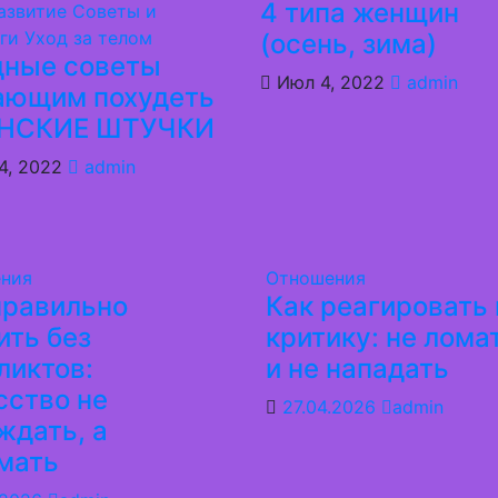
4 типа женщин
азвитие
Советы и
нги
Уход за телом
(осень, зима)
дные советы
Июл 4, 2022
admin
ающим похудеть
ЕНСКИЕ ШТУЧКИ
4, 2022
admin
ния
Отношения
правильно
Как реагировать 
ить без
критику: не лома
ликтов:
и не нападать
сство не
27.04.2026
admin
ждать, а
мать