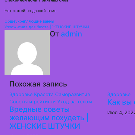
Спокойной ночи приятных снов.
Нет статей по данной теме.
Навигация
Общеукрепляющие ванны
Упражнения для бюста | ЖЕНСКИЕ ШТУЧКИ
по
От
admin
записям
Похожая запись
Здоровье
Красота
Саморазвитие
Здоровье
Как вы 
Советы и рейтинги
Уход за телом
Вредные советы
Июл 4, 20
желающим похудеть |
ЖЕНСКИЕ ШТУЧКИ