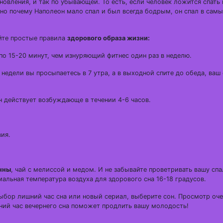
новления, и так по убывающей. То есть, если человек ложится спать 
тно почему Наполеон мало спал и был всегда бодрым, он спал в сам
йте простые правила
здорового образа жизни:
по 15-20 минут, чем изнуряющий фитнес один раз в неделю.
 недели вы просыпаетесь в 7 утра, а в выходной спите до обеда, ваш
ин действует возбуждающе в течении 4-6 часов.
вия.
нны
, чай с мелиссой и медом. И не забывайте проветривать вашу сп
мальная температура воздуха для здорового сна 16-18 градусов.
ыбор лишний час сна или новый сериал, выберите сон. Просмотр оч
шний час вечернего сна поможет продлить вашу молодость!