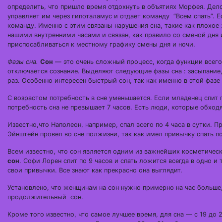
определить, что пришло время отдохнуть в объятиях Морфея. Дело 
управляет им через гипоталамус и отдает команду “Всем спать”. Е
команду. Именно с этим связаны нарушения сна, такие как плохо
нашими внутренними часами и связан, как правило со сменой дня 
приспосабливаться к местному графику смены дня и ночи.
Фазы сна.
Сон
— это очень сложный процесс, когда функции всего
отключается сознание. Выделяют следующие фазы сна : засыпание,
раз. Особенно интересен быстрый сон, так как именно в этой фазе
С возрастом потребность в сне уменьшается. Если младенец спит п
потребность сна не превышает 7 часов. Есть люди, которые обход
Известно,что Наполеон, например, спал всего по 4 часа в сутки. П
Эйнштейн провел во сне полжизни, так как имел привычку спать поч
Всем известно, что сон является одним из важнейших косметическ
сон
. Софи Лорен спит по 9 часов и спать ложится всегда в одно и
свои привычки. Все знают как прекрасно она выглядит.
Установлено, что женщинам на сон нужно примерно на час больше
продолжительный сон.
Кроме того известно, что самое лучшее время, для сна — с 19 до 2