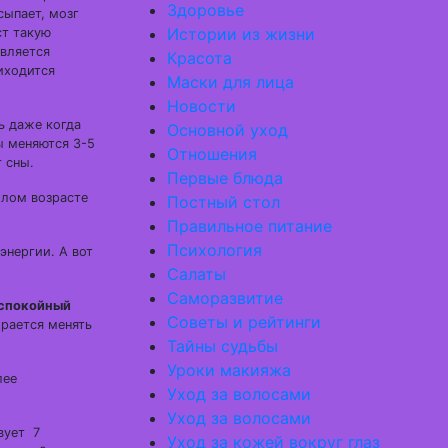
Здоровье
сыпает, мозг
Истории из жизни
ст такую
авляется
Красота
иходится
Маски для лица
Новости
ь даже когда
Основной уход
ы меняются 3-5
Отношения
т сны.
Первые блюда
илом возрасте
Постный стол
Правильное питание
Психология
энергии. А вот
Салаты
Саморазвитие
спокойный
Советы и рейтинги
ирается менять
Тайны судьбы
Уроки макияжа
лее
Уход за волосами
Уход за волосами
вует 7
Уход за кожей вокруг глаз