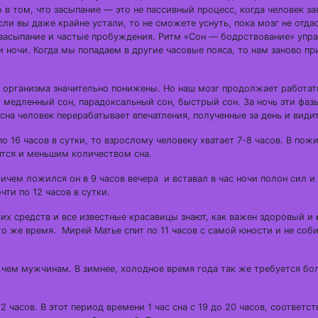
в том, что засыпание — это не пассивный процесс, когда человек за
сли вы даже крайне устали, то не сможете уснуть, пока мозг не отда
е засыпание и частые пробуждения. Ритм «Сон — бодрствование» упр
и ночи. Когда мы попадаем в другие часовые пояса, то нам заново пр
 организма значительно понижены. Но наш мозг продолжает работат
 медленный сон, парадоксальный сон, быстрый сон. За ночь эти фаз
 сна человек перерабатывает впечатления, полученные за день и види
о 16 часов в сутки, то взрослому человеку хватает 7-8 часов. В пож
ятся и меньшим количеством сна.
ричем ложился он в 9 часов вечера и вставал в час ночи полон сил и 
ти по 12 часов в сутки.
их средств и все известные красавицы знают, как важен здоровый и
 то же время. Мирей Матье спит по 11 часов с самой юности и не соб
,чем мужчинам. В зимнее, холодное время года так же требуется бо
2 часов. В этот период времени 1 час сна с 19 до 20 часов, соответст