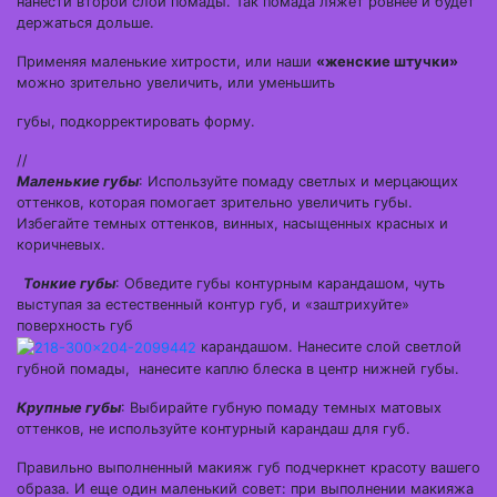
нанести второй слой помады. Так помада ляжет ровнее и будет
держаться дольше.
Применяя маленькие хитрости, или наши
«женские штучки»
можно зрительно увеличить, или уменьшить
губы, подкорректировать форму.
//
Маленькие губы
: Используйте помаду светлых и мерцающих
оттенков, которая помогает зрительно увеличить губы.
Избегайте темных оттенков, винных, насыщенных красных и
коричневых.
Тонкие губы
: Обведите губы контурным карандашом, чуть
выступая за естественный контур губ, и «заштрихуйте»
поверхность губ
карандашом. Нанесите слой светлой
губной помады, нанесите каплю блеска в центр нижней губы.
Крупные губы
: Выбирайте губную помаду темных матовых
оттенков, не используйте контурный карандаш для губ.
Правильно выполненный макияж губ подчеркнет красоту вашего
образа. И еще один маленький совет: при выполнении макияжа