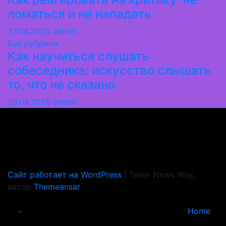
ломаться и не нападать
27.04.2026
admin
Без рубрики
Как научиться слушать
собеседника: искусство слышать
то, что не сказано
26.04.2026
admin
Миледи
Практичные разборы ситуаций без абстрактной
психологии
Сайт работает на WordPress
|
Тема: News Way,
автор
Themeansar
Home