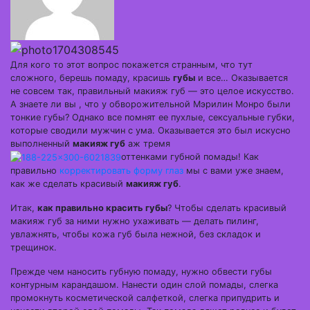
Для кого то этот вопрос покажется странным, что тут
сложного, берешь помаду, красишь
губы
и все… Оказывается
не совсем так, правильный макияж губ — это целое искусство.
А знаете ли вы , что у обворожительной Мэрилин Монро были
тонкие губы? Однако все помнят ее пухлые, сексуальные губки,
которые сводили мужчин с ума. Оказывается это был искусно
выполненный
макияж губ
аж тремя
оттенками губной помады! Как
правильно
корректировать форму глаз
мы с вами уже знаем,
как же сделать красивый
макияж губ
.
Итак,
как правильно красить губы
? Чтобы сделать красивый
макияж губ за ними нужно ухаживать — делать пилинг,
увлажнять, чтобы кожа губ была нежной, без складок и
трещинок.
Прежде чем наносить губную помаду, нужно обвести губы
контурным карандашом. Нанести один слой помады, слегка
промокнуть косметической салфеткой, слегка припудрить и