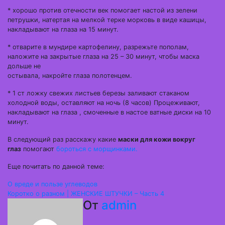
* хорошо против отечности век помогает настой из зелени
петрушки, натертая на мелкой терке морковь в виде кашицы,
накладывают на глаза на 15 минут.
* отварите в мундире картофелину, разрежьте пополам,
наложите на закрытые глаза на 25 – 30 минут, чтобы маска
дольше не
остывала, накройте глаза полотенцем.
* 1 ст ложку свежих листьев березы заливают стаканом
холодной воды, оставляют на ночь (8 часов) Процеживают,
накладывают на глаза , смоченные в настое ватные диски на 10
минут.
В следующий раз расскажу какие
маски для кожи вокруг
глаз
помогают
бороться с морщинками.
Еще почитать по данной теме:
Навигация
О вреде и пользе углеводов
Коротко о разном | ЖЕНСКИЕ ШТУЧКИ – Часть 4
по
От
admin