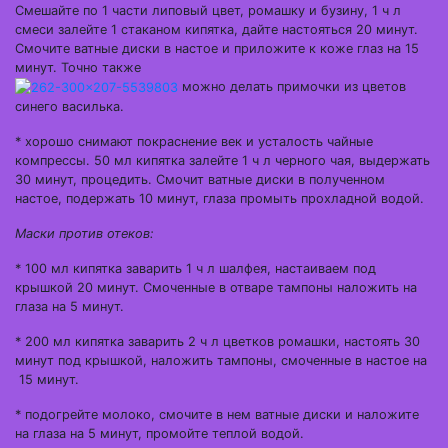
Смешайте по 1 части липовый цвет, ромашку и бузину, 1 ч л
смеси залейте 1 стаканом кипятка, дайте настояться 20 минут.
Смочите ватные диски в настое и приложите к коже глаз на 15
минут. Точно также
можно делать примочки из цветов
синего василька.
* хорошо снимают покраснение век и усталость чайные
компрессы. 50 мл кипятка залейте 1 ч л черного чая, выдержать
30 минут, процедить. Смочит ватные диски в полученном
настое, подержать 10 минут, глаза промыть прохладной водой.
Маски против отеков:
* 100 мл кипятка заварить 1 ч л шалфея, настаиваем под
крышкой 20 минут. Смоченные в отваре тампоны наложить на
глаза на 5 минут.
* 200 мл кипятка заварить 2 ч л цветков ромашки, настоять 30
минут под крышкой, наложить тампоны, смоченные в настое на
15 минут.
* подогрейте молоко, смочите в нем ватные диски и наложите
на глаза на 5 минут, промойте теплой водой.