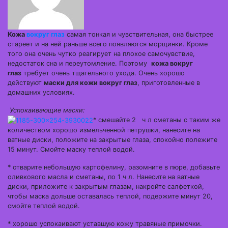
Кожа
вокруг глаз
самая тонкая и чувствительная, она быстрее
стареет и на ней раньше всего появляются морщинки. Кроме
того она очень чутко реагирует на плохое самочувствие,
недостаток сна и переутомление. Поэтому
кожа вокруг
глаз
требует очень тщательного ухода. Очень хорошо
действуют
маски для кожи вокруг глаз
, приготовленные в
домашних условиях.
Успокаивающие маски:
* смешайте 2 ч л сметаны с таким же
количеством хорошо измельченной петрушки, нанесите на
ватные диски, положите на закрытые глаза, спокойно полежите
15 минут. Смойте маску теплой водой.
* отварите небольшую картофелину, разомните в пюре, добавьте
оливкового масла и сметаны, по 1 ч л. Нанесите на ватные
диски, приложите к закрытым глазам, накройте салфеткой,
чтобы маска дольше оставалась теплой, подержите минут 20,
смойте теплой водой.
* хорошо успокаивают уставшую кожу травяные примочки.