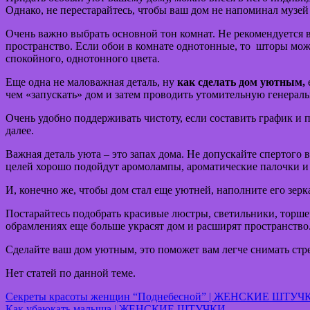
Однако, не перестарайтесь, чтобы ваш дом не напоминал музей
Очень важно выбрать основной тон комнат. Не рекомендуется 
пространство. Если обои в комнате однотонные, то шторы можн
спокойного, однотонного цвета.
Еще одна не маловажная деталь, ну
как сделать дом уютным,
чем «запускать» дом и затем проводить утомительную генераль
Очень удобно поддерживать чистоту, если составить график и п
далее.
Важная деталь уюта – это запах дома. Не допускайте спертого
целей хорошо подойдут аромолампы, ароматические палочки и 
И, конечно же, чтобы дом стал еще уютней, наполните его зер
Постарайтесь подобрать красивые люстры, светильники, торше
обрамлениях еще больше украсят дом и расширят пространство
Сделайте ваш дом уютным, это поможет вам легче снимать стрес
Нет статей по данной теме.
Навигация
Секреты красоты женщин “Поднебесной” | ЖЕНСКИЕ ШТУЧ
Как убаюкать малыша | ЖЕНСКИЕ ШТУЧКИ