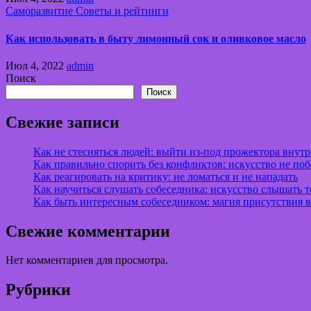
Саморазвитие
Советы и рейтинги
Как использовать в быту лимонный сок и оливковое масло
Июл 4, 2022
admin
Поиск
Поиск
Свежие записи
Как не стесняться людей: выйти из-под прожектора внут
Как правильно спорить без конфликтов: искусство не поб
Как реагировать на критику: не ломаться и не нападать
Как научиться слушать собеседника: искусство слышать то
Как быть интересным собеседником: магия присутствия 
Свежие комментарии
Нет комментариев для просмотра.
Рубрики