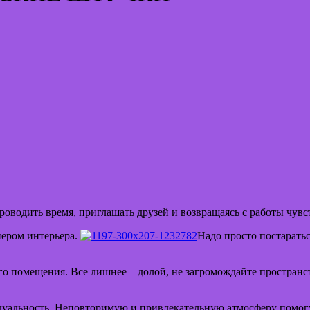
роводить время, приглашать друзей и возвращаясь с работы чувс
нером интерьера.
Надо просто постарать
его помещения. Все лишнее – долой, не загромождайте простран
дуальность. Неповторимую и привлекательную атмосферу помог