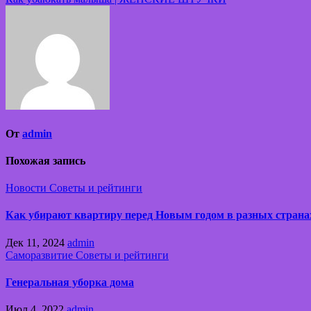
по
записям
От
admin
Похожая запись
Новости
Советы и рейтинги
Как убирают квартиру перед Новым годом в разных страна
Дек 11, 2024
admin
Саморазвитие
Советы и рейтинги
Генеральная уборка дома
Июл 4, 2022
admin