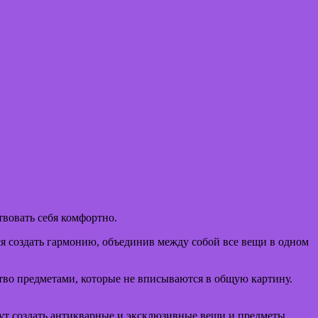
твовать себя комфортно.
ся создать гармонию, объединив между собой все вещи в одном
ство предметами, которые не вписываются в общую картину.
ут создать антикварные и эксклюзивные вещи и предметы.