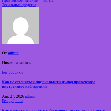
Навигация
Правильное питание – часть 2
Тональные средства
по
записям
От
admin
Похожая запись
Без рубрики
Как не стесняться людей: выйти из-под прожектора
внутреннего наблюдения
Апр 27, 2026
admin
Без рубрики
Как научиться слушать собеседника: искусство слышать