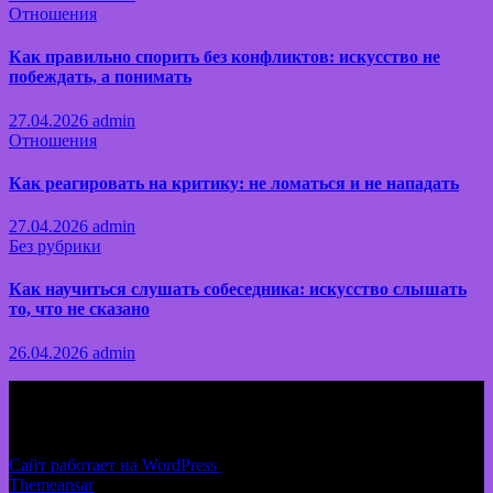
Отношения
Как правильно спорить без конфликтов: искусство не
побеждать, а понимать
27.04.2026
admin
Отношения
Как реагировать на критику: не ломаться и не нападать
27.04.2026
admin
Без рубрики
Как научиться слушать собеседника: искусство слышать
то, что не сказано
26.04.2026
admin
Миледи
Практичные разборы ситуаций без абстрактной психологии
Сайт работает на WordPress
|
Тема: News Way, автор
Themeansar