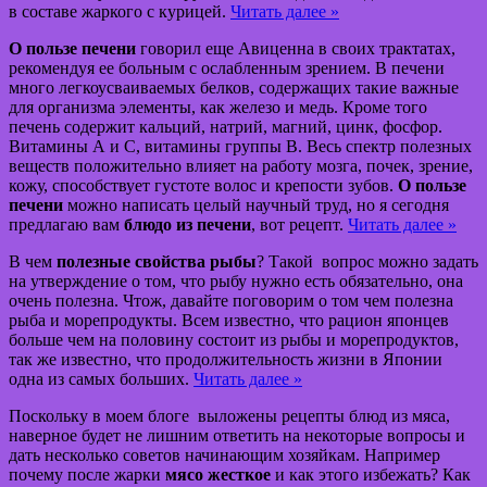
в составе жаркого с курицей.
Читать далее »
О пользе печени
говорил еще Авиценна в своих трактатах,
рекомендуя ее больным с ослабленным зрением. В печени
много легкоусваиваемых белков, содержащих такие важные
для организма элементы, как железо и медь. Кроме того
печень содержит кальций, натрий, магний, цинк, фосфор.
Витамины А и С, витамины группы В. Весь спектр полезных
веществ положительно влияет на работу мозга, почек, зрение,
кожу, способствует густоте волос и крепости зубов.
О пользе
печени
можно написать целый научный труд, но я сегодня
предлагаю вам
блюдо из печени
, вот рецепт.
Читать далее »
В чем
полезные свойства рыбы
? Такой вопрос можно задать
на утверждение о том, что рыбу нужно есть обязательно, она
очень полезна. Чтож, давайте поговорим о том чем полезна
рыба и морепродукты. Всем известно, что рацион японцев
больше чем на половину состоит из рыбы и морепродуктов,
так же известно, что продолжительность жизни в Японии
одна из самых больших.
Читать далее »
Поскольку в моем блоге выложены рецепты блюд из мяса,
наверное будет не лишним ответить на некоторые вопросы и
дать несколько советов начинающим хозяйкам. Например
почему после жарки
мясо жесткое
и как этого избежать? Как