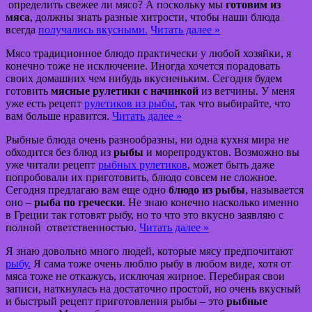
определить свежее ли мясо? А поскольку мы
готовим из
мяса
, должны знать разные хитрости, чтобы наши блюда
всегда
получались вкусными.
Читать далее »
Мясо традиционное блюдо практически у любой хозяйки, я
конечно тоже не исключение. Иногда хочется порадовать
своих домашних чем нибудь вкусненьким. Сегодня будем
готовить
мясные рулетики с начинкой
из ветчины. У меня
уже есть рецепт
рулетиков из рыбы
, так что выбирайте, что
вам больше нравится.
Читать далее »
Рыбные блюда очень разнообразны, ни одна кухня мира не
обходится без блюд из
рыбы
и морепродуктов. Возможно вы
уже читали рецепт
рыбных рулетиков
, может быть даже
попробовали их приготовить, блюдо совсем не сложное.
Сегодня предлагаю вам еще одно
блюдо из рыбы
, называется
оно –
рыба по гречески
. Не знаю конечно насколько именно
в Греции так готовят рыбу, но то что это вкусно заявляю с
полной ответственностью.
Читать далее »
Я знаю довольно много людей, которые мясу предпочитают
рыбу.
Я сама тоже очень люблю рыбу в любом виде, хотя от
мяса тоже не откажусь, исключая жирное. Перебирая свои
записи, наткнулась на достаточно простой, но очень вкусный
и быстрый рецепт приготовления рыбы – это
рыбные