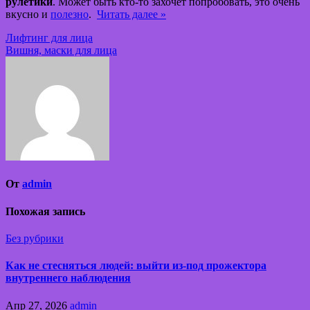
рулетики
. Может быть кто-то захочет попробовать, это очень
вкусно и
полезно
.
Читать далее »
Навигация
Лифтинг для лица
Вишня, маски для лица
по
записям
От
admin
Похожая запись
Без рубрики
Как не стесняться людей: выйти из-под прожектора
внутреннего наблюдения
Апр 27, 2026
admin