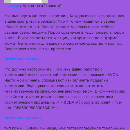
Главная
/ Архив тега “красота”
Как выглядеть моложе сверстниц. Каждая из нас несколько раз
в день смотрится в зеркало. Что – то нам нравится в своем
облике, что-то нет. Волей-неволей мы сравниваем себя со
своими сверстницами. Порой сравнение в нашу пользу, а порой
и нет… В чем секреты тех женщин, которые всегда в “форме”,
может быть они нашли какое то секретное средство и молчат.
Скорее всего это не так, просто эти …
Читать полностью »
что должно насторожить Я очень давно работаю с
косметикой очень известной компании – это компания AVON.
Часто мои клиенты спрашивают как отличить подделки
косметики. Ведь даже в магазинах можно встретить
некачественною продукцию, неизвестных фирм. В комментариях
на сайте я тоже встречаю вопросы связанные с качеством
косметической продукции. // < ![CDATA[ google_ad_client = “ca-
pub-1358590950330604”;/* …
Читать полностью »
тип кожи. Зимой мы чаще, чем летом пользуемся тональными