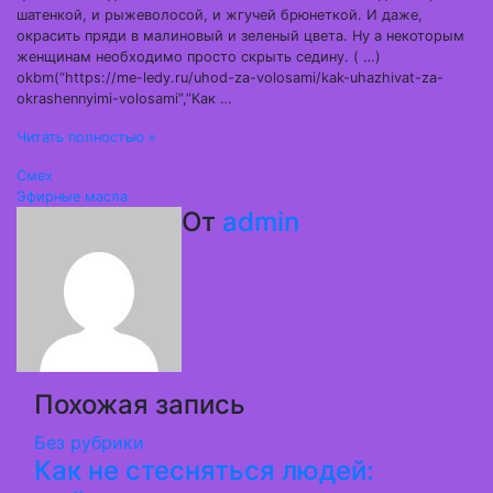
шатенкой, и рыжеволосой, и жгучей брюнеткой. И даже,
окрасить пряди в малиновый и зеленый цвета. Ну а некоторым
женщинам необходимо просто скрыть седину. ( …)
okbm(“https://me-ledy.ru/uhod-za-volosami/kak-uhazhivat-za-
okrashennyimi-volosami”,”Как …
Читать полностью »
Навигация
Смех
Эфирные масла
по
От
admin
записям
Похожая запись
Без рубрики
Как не стесняться людей: