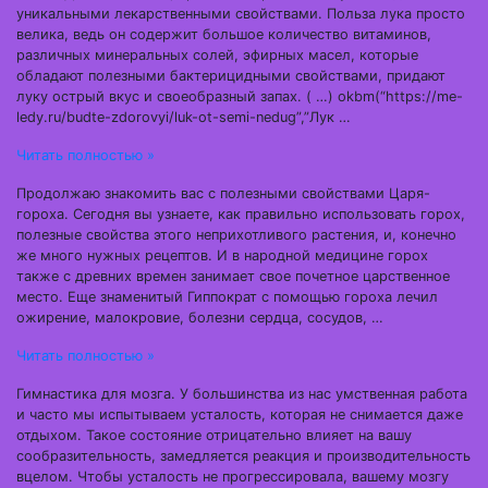
уникальными лекарственными свойствами. Польза лука просто
велика, ведь он содержит большое количество витаминов,
различных минеральных солей, эфирных масел, которые
обладают полезными бактерицидными свойствами, придают
луку острый вкус и своеобразный запах. ( …) okbm(“https://me-
ledy.ru/budte-zdorovyi/luk-ot-semi-nedug”,”Лук …
Читать полностью »
Продолжаю знакомить вас с полезными свойствами Царя-
гороха. Сегодня вы узнаете, как правильно использовать горох,
полезные свойства этого неприхотливого растения, и, конечно
же много нужных рецептов. И в народной медицине горох
также с древних времен занимает свое почетное царственное
место. Еще знаменитый Гиппократ с помощью гороха лечил
ожирение, малокровие, болезни сердца, сосудов, …
Читать полностью »
Гимнастика для мозга. У большинства из нас умственная работа
и часто мы испытываем усталость, которая не снимается даже
отдыхом. Такое состояние отрицательно влияет на вашу
сообразительность, замедляется реакция и производительность
вцелом. Чтобы усталость не прогрессировала, вашему мозгу