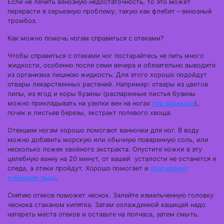
Если не лечить венозную недостаточность, то это может
перерасти в серьезную проблему, такую как флебит – венозный
тромбоз.
Как можно помочь ногам справиться с отеками?
Чтобы справиться с отеками ног постарайтесь не пить много
жидкости, особенно после семи вечера и обязательно выводите
из организма лишнюю жидкость. Для этого хорошо подойдут
отвары лекарственных растений. Например: отвары из цветов
липы, из ягод и коры бузины (распаренные листья бузины
можно прикладывать на узелки вен на ногах
при варикозе
),
почек и листьев березы, экстракт полевого хвоща.
Отекшим ногам хорошо помогают ванночки для ног. В воду
можно добавить морскую или обычную поваренную соль, или
несколько ложек хвойного экстракта. Опустите ножки в эту
целебную ванну на 20 минут, от вашей усталости не останется и
следа, а отеки пройдут. Хорошо помогает и
протирания
кубиками льда
.
Снятию отеков поможет чеснок. Залейте измельченную головку
чеснока стаканом кипятка. Затем охлажденной кашицей надо
натереть места отеков и оставьте на полчаса, затем смыть.