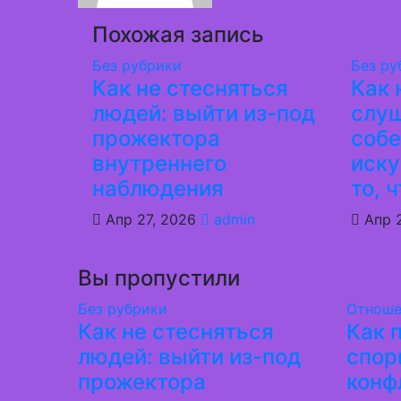
Похожая запись
Без рубрики
Без ру
Как не стесняться
Как 
людей: выйти из-под
слу
прожектора
собе
внутреннего
иск
наблюдения
то, 
Апр 27, 2026
admin
Апр 
Вы пропустили
Без рубрики
Отноше
Как не стесняться
Как 
людей: выйти из-под
спор
прожектора
конф