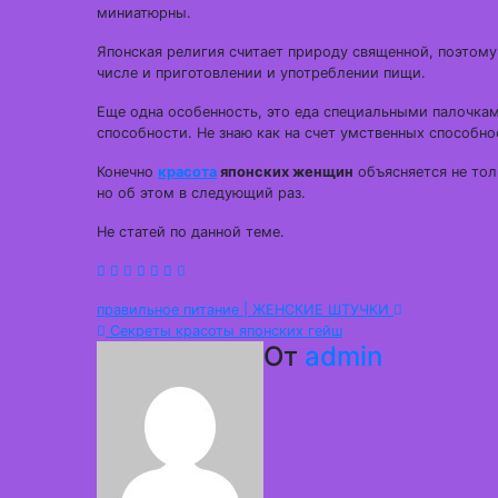
миниатюрны.
Японская религия считает природу священной, поэтому
числе и приготовлении и употреблении пищи.
Еще одна особенность, это еда специальными палочкам
способности. Не знаю как на счет умственных способнос
Конечно
красота
японских женщин
объясняется не тол
но об этом в следующий раз.
Не статей по данной теме.
Навигация
правильное питание | ЖЕНСКИЕ ШТУЧКИ
Секреты красоты японских гейш
по
От
admin
записям