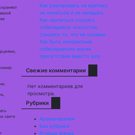
Как реагировать на критику:
охраняют
не ломаться и не нападать
невной
 ее
Как научиться слушать
собеседника: искусство
слышать то, что не сказано
Как быть интересным
собеседником: магия
орциями,
присутствия вместо шоу
пример
Свежие комментарии
ню.
Нет комментариев для
просмотра.
нь,
Рубрики
ать
ом свете
Ароматерапия
Без рубрики
Вторые блюда
ы