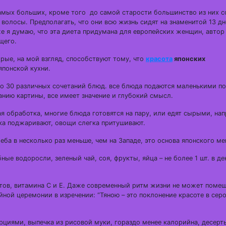
мых больших, кроме того до самой старости большинство из них с
волосы. Предполагать, что они всю жизнь сидят на знаменитой 13 д
е я думаю, что эта диета придумана для европейских женщин, автор
щего.
орые, на мой взгляд, способствуют тому, что
красота
японских
японской кухни.
до 30 различных сочетаний блюд. все блюда подаются маленькими п
анию картины, все имеет значение и глубокий смысл.
я обработка, многие блюда готовятся на пару, или едят сырыми, на
ка поджаривают, овощи слегка притушивают.
ба в несколько раз меньше, чем на Западе, это основа японского ме
е водоросли, зеленый чай, соя, фрукты, яйца – не более 1 шт. в де
нтов, витамина С и Е. Даже современный ритм жизни не может помеш
ной церемонии в изречении: “Тяною – это поклонение красоте в сер
орциями, выпечка из рисовой муки, гораздо менее калорийна, десерт