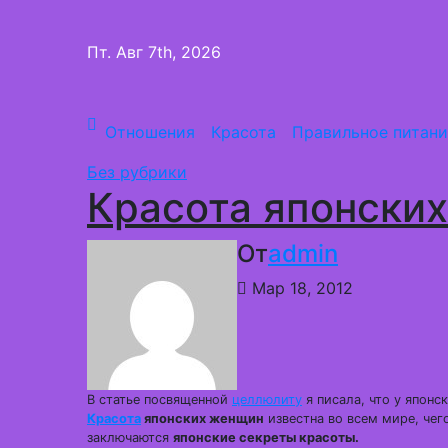
Перейти
к
Пт. Авг 7th, 2026
содержимому
Отношения
Красота
Правильное питани
Без рубрики
Красота японски
От
admin
Мар 18, 2012
В статье посвященной
целлюлиту
я писала, что у японс
Красота
японских женщин
известна во всем мире, чег
заключаются
японские секреты красоты.