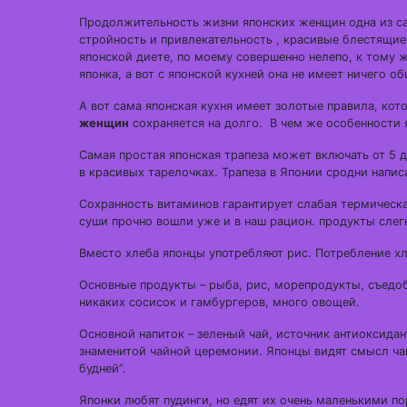
Продолжительность жизни японских женщин одна из са
стройность и привлекательность , красивые блестящие 
японской диете, по моему совершенно нелепо, к тому ж
японка, а вот с японской кухней она не имеет ничего об
А вот сама японская кухня имеет золотые правила, кот
женщин
сохраняется на долго. В чем же особенности 
Самая простая японская трапеза может включать от 5 
в красивых тарелочках. Трапеза в Японии сродни напис
Сохранность витаминов гарантирует слабая термическа
суши прочно вошли уже и в наш рацион. продукты слег
Вместо хлеба японцы употребляют рис. Потребление хле
Основные продукты – рыба, рис, морепродукты, съедобны
никаких сосисок и гамбургеров, много овощей.
Основной напиток – зеленый чай, источник антиоксида
знаменитой чайной церемонии. Японцы видят смысл чай
будней”.
Японки любят пудинги, но едят их очень маленькими п