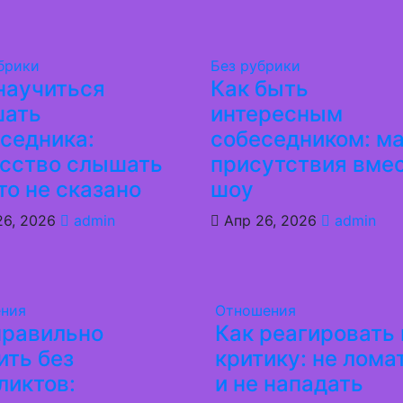
брики
Без рубрики
научиться
Как быть
шать
интересным
седника:
собеседником: м
усство слышать
присутствия вме
что не сказано
шоу
26, 2026
admin
Апр 26, 2026
admin
ния
Отношения
правильно
Как реагировать 
ить без
критику: не лома
ликтов:
и не нападать