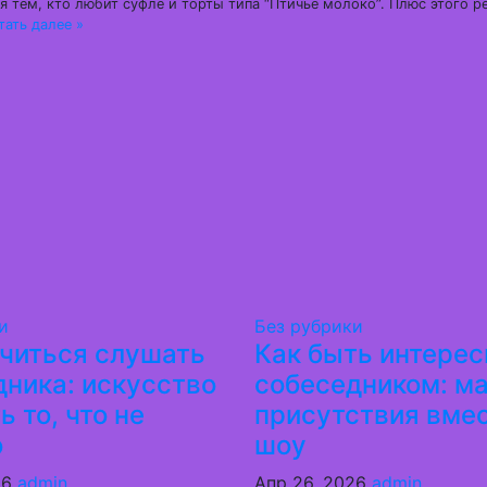
ся тем, кто любит суфле и торты типа “Птичье молоко”. Плюс этого р
тать далее »
и
Без рубрики
учиться слушать
Как быть интере
дника: искусство
собеседником: м
 то, что не
присутствия вме
о
шоу
26
admin
Апр 26, 2026
admin