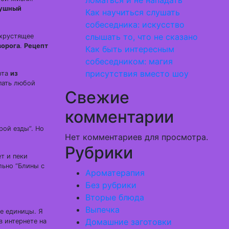
ломаться и не нападать
душный
Как научиться слушать
собеседника: искусство
слышать то, что не сказано
 хрустящее
ворога
.
Рецепт
Как быть интересным
собеседником: магия
присутствия вместо шоу
рта
из
япать любой
Свежие
комментарии
рой езды”. Но
Нет комментариев для просмотра.
Рубрики
т и пеки
льно “Блины с
Ароматерапия
Без рубрики
Вторые блюда
Выпечка
ое единицы. Я
Домашние заготовки
в интернете на