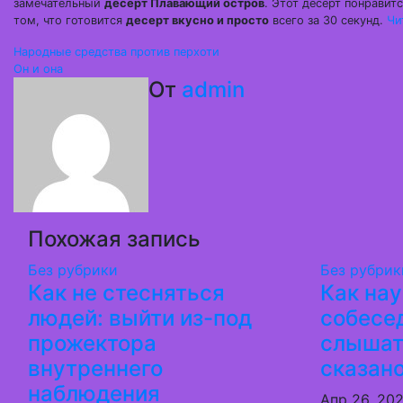
замечательный
десерт Плавающий остров
. Этот десерт понравит
том, что готовится
десерт вкусно и просто
всего за 30 секунд.
Чи
Навигация
Народные средства против перхоти
Он и она
по
От
admin
записям
Похожая запись
Без рубрики
Без рубрик
Как не стесняться
Как на
людей: выйти из-под
собесе
прожектора
слышать
внутреннего
сказан
наблюдения
Апр 26, 20