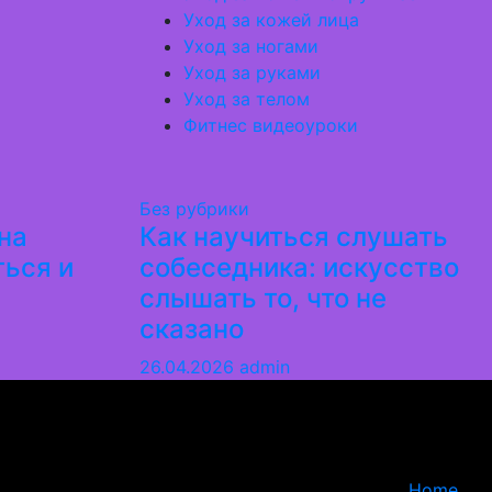
Уход за кожей лица
Уход за ногами
Уход за руками
Уход за телом
Фитнес видеоуроки
Без рубрики
на
Как научиться слушать
ться и
собеседника: искусство
слышать то, что не
сказано
26.04.2026
admin
Home