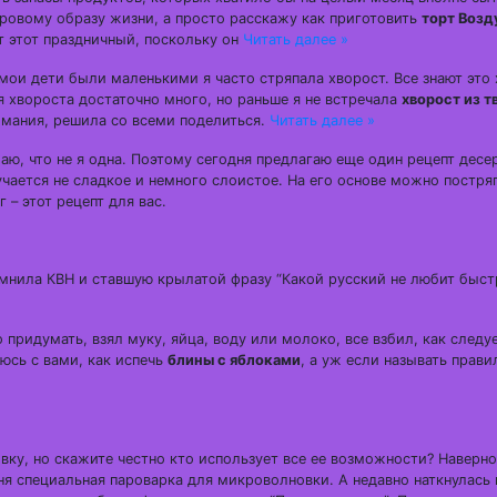
оровому образу жизни, а просто расскажу как приготовить
торт Воз
т этот праздничный, поскольку он
Читать далее »
и дети были маленькими я часто стряпала хворост. Все знают это
 хвороста достаточно много, но раньше я не встречала
хворост из т
имания, решила со всеми поделиться.
Читать далее »
маю, что не я одна. Поэтому сегодня предлагаю еще один рецепт десе
учается не сладкое и немного слоистое. На его основе можно постр
 – этот рецепт для вас.
помнила КВН и ставшую крылатой фразу “Какой русский не любит быст
 придумать, взял муку, яйца, воду или молоко, все взбил, как следуе
люсь с вами, как испечь
блины с яблоками
, а уж если называть прави
овку, но скажите честно кто использует все ее возможности? Наверн
ня специальная пароварка для микроволновки. А недавно наткнулась 