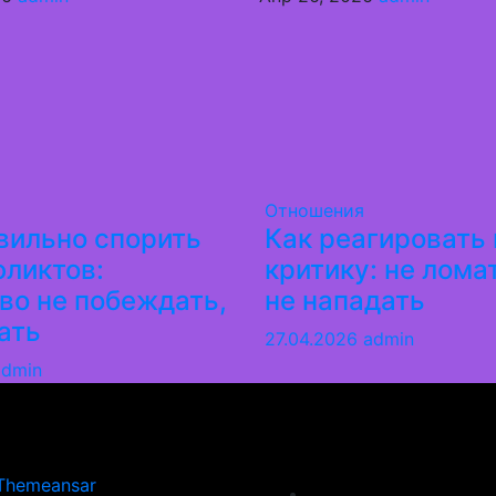
Отношения
вильно спорить
Как реагировать 
фликтов:
критику: не лома
во не побеждать,
не нападать
ать
27.04.2026
admin
admin
ологии
Themeansar