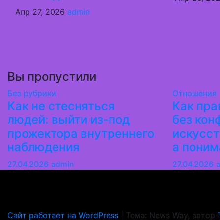
Апр 27, 2026
admin
Вы пропустили
Без рубрики
Отношения
Как не стесняться
Как пра
людей: выйти из-под
без кон
прожектора внутреннего
искусст
наблюдения
а поним
27.04.2026
admin
27.04.2026
Миледи
Практичные разборы ситуаций без абстрактной псих
Сайт работает на WordPress
|
Тема: News Way, автор