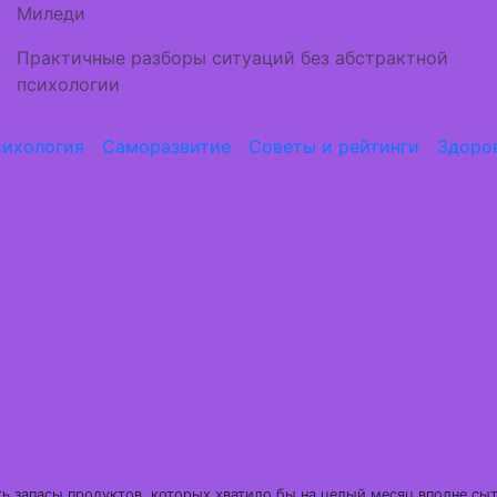
Миледи
Практичные разборы ситуаций без абстрактной
психологии
ихология
Саморазвитие
Советы и рейтинги
Здоро
ть запасы продуктов, которых хватило бы на целый месяц вполне сы