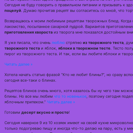
Сегодня не буду говорить о правильном питании и призывать к зд
поцелуй
. Думаю прочитав рецепт вы согласитесь со мной, что тор
Возвращаюсь к моим любимым рецептам творожных блюд. Когда мо
лакомство, посыпанное сахарной пудрой. Вариантов приготовления
приготовления хвороста
из творога мне показался достойным вн
Я уже писала, что очень
люблю
стряпню
из творожного теста
, ду
творожного теста
и яблок,
яблоки в творожном тесте
. Тесто пол
пирог из творожного теста. И так, если вы любите яблоки и творог
Читать далее »
Хотела начать статью фразой “Кто не любит блины?”, но сразу вс
сегодня все-таки о блинах.
Рецептов блинов очень много, хотя казалось бы ну чего там можно
блины. Но все мы любим
что то новенькое
, поэтому сегодня поде
яблочным припеком.”
Читать далее »
Готовим
десерт вкусно и просто
!
Сегодня наверное 9 из 10 хозяек имеют на своей кухне микроволн
только подогреваю пищу и иногда что-то делаю на пару, есть у ме