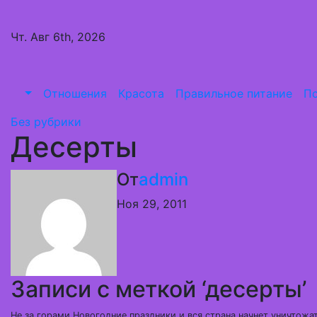
Перейти
к
Чт. Авг 6th, 2026
содержимому
Отношения
Красота
Правильное питание
Пс
Без рубрики
Десерты
От
admin
Ноя 29, 2011
Записи с меткой ‘десерты’
Не за горами Новогодние праздники и вся страна начнет уничтожа